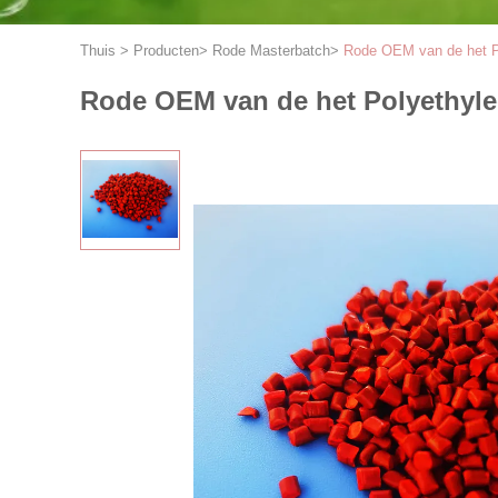
Thuis
>
Producten
>
Rode Masterbatch
>
Rode OEM van de het Po
Rode OEM van de het Polyethylee