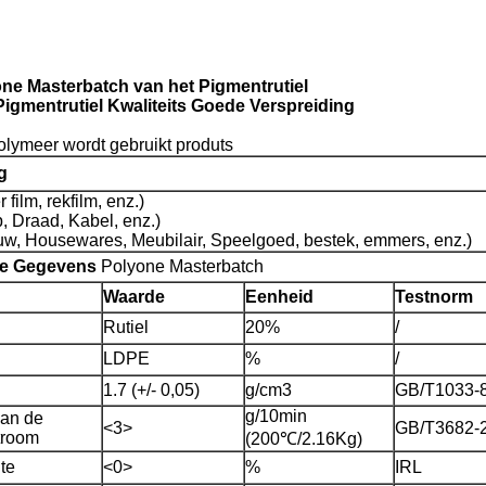
ne Masterbatch van het Pigmentrutiel
igmentrutiel Kwaliteits Goede Verspreiding
olymeer wordt gebruikt produts
g
film, rekfilm, enz.)
jp, Draad, Kabel, enz.)
ouw, Housewares, Meubilair, Speelgoed, bestek, emmers, enz.)
he Gegevens
Polyone Masterbatch
Waarde
Eenheid
Testnorm
Rutiel
20%
/
LDPE
%
/
1.7 (+/- 0,05)
g/cm3
GB/T1033-
g/10min
van de
<3>
GB/T3682-
troom
(200℃/2.16Kg)
te
<0>
%
IRL