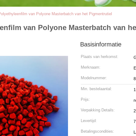
lyethyleenfilm van Polyone Masterbatch van het Pigmentrutiel
nfilm van Polyone Masterbatch van he
Basisinformatie
Plaats van herkomst:
G
Merknaam:
E
Modelnummer:
8
Min. bestelaantal:
1
Prijs:
n
Verpakking Details:
2
Levertijd:
Betalingscondities:
L