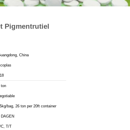
t Pigmentrutiel
uangdong, China
coplas
18
 ton
egotiable
5kg/bag, 26 ton per 20ft container
7 DAGEN
/C, T/T