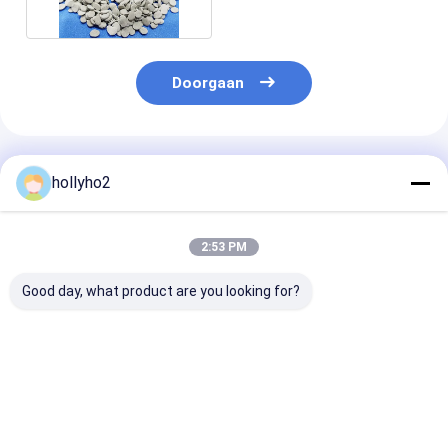
Doorgaan
Geadviseerde Producten
hollyho2
2:53 PM
Good day, what product are you looking for?
Masterbatch van
Droogmiddel
PE de Hars Gr
droogmiddel op
Masterbatch 48 Uur
Desiccant
basis van
Levensduur Grijze
Masterbatch B
polyethyleen met
Korrel voor Film,
Film verwijder
vochtverwijdering en
Injectie Toepassing
Water
Beste prijs
Beste prijs
Beste pri
uitstekende
Verwijdering Vocht