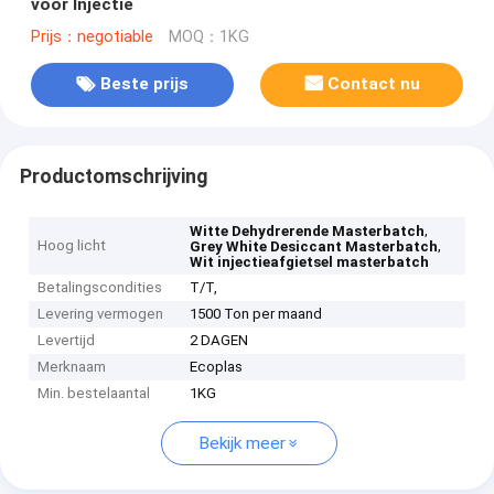
voor Injectie
Prijs：negotiable
MOQ：1KG
Beste prijs
Contact nu
Productomschrijving
,
Witte Dehydrerende Masterbatch
Hoog licht
,
Grey White Desiccant Masterbatch
Wit injectieafgietsel masterbatch
Betalingscondities
T/T,
Levering vermogen
1500 Ton per maand
Levertijd
2 DAGEN
Merknaam
Ecoplas
Min. bestelaantal
1KG
Bekijk meer